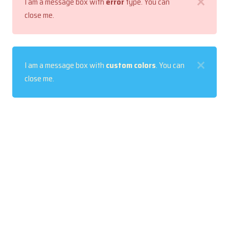
I am a message box with
error
type. You can
close me.
I am a message box with
custom colors
. You can
close me.