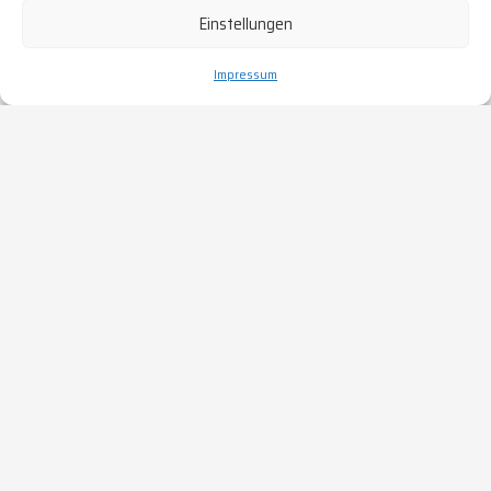
Einstellungen
Impressum
Add any content
FIRST
elements here
TAB
SECOND