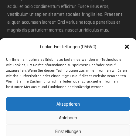
ac dui et odio condimentum efficitur. Fusce risus eros,
vestibulum ut sapien sit amet, sodales fringilla leo. Praesent
aliquet accumsan laoreet. Orci varius natoque penatibus et
magnis dis parturient montes, nascetur ridiculus mus.
Cookie-Einstellungen (DSGVO)
This block has
Footer Alternate
Um Ihnen ein optimales Erlebnis zu bieten, verwenden wir Technologien
Background Color
and it should be visible!
wie Cookies, um Geräteinformationen zu speichern und/oder darauf
zuzugreifen. Wenn Sie diesen Technologien zustimmen, können wir Daten
wie das Surfverhalten oder eindeutige IDs auf dieser Website verarbeiten.
Wenn Sie Ihre Zustimmung nicht erteilen oder zurückziehen, können
bestimmte Merkmale und Funktionen beeinträchtigt werden.
Line Should Be Visible
Akzeptieren
Ablehnen
Einstellungen