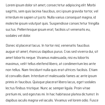
Lorem ipsum dolor sit amet, consectetur adipiscing elit. Morbi
sagittis, sem quis lacinia faucibus, orci ipsum gravida tortor, vel
interdum mi sapien ut justo. Nulla varius consequat magna, id
molestie ipsum volutpat quis. Suspendisse consectetur fringilla
suctus. Pellentesque ipsum erat, facilisis ut venenatis eu,
sodales vel dolor.
Donec id placerat lacus. In tortor nisl, venenatis faucibus
augue sit amet, rhoncus dapibus purus. Cras sed viverra dui, sit
amet lobortis neque. Vivamus malesuada, nisi eu lobortis
maximus, velit tellus eleifend libero, at condimentum leo ante
non tellus. Nam tincidunt nulla quis erat ultrices facilisis. Etiam
id convallis diam. Interdum et malesuada fames ac ante ipsum
primis in faucibus. Quisque placerat libero lacus, eget sodales
lectus finibus tristique. Nunc ac semper ligula. Proin vitae
pretium mi, sed egestas mi. In hac habitasse platea dictumst. In
dapibus iaculis magna vel iaculis. Vivamus vel lorem odio. Fusce