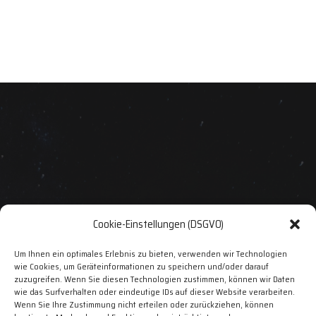
Servicehotline
Cookie-Einstellungen (DSGVO)
Um Ihnen ein optimales Erlebnis zu bieten, verwenden wir Technologien
Sie erreichen unseren Vertrieb und Kundenservice Montag bis
wie Cookies, um Geräteinformationen zu speichern und/oder darauf
zuzugreifen. Wenn Sie diesen Technologien zustimmen, können wir Daten
Freitag von 9 – 18 Uhr und Samstag von 9 – 14 Uhr unter
wie das Surfverhalten oder eindeutige IDs auf dieser Website verarbeiten.
Wenn Sie Ihre Zustimmung nicht erteilen oder zurückziehen, können
+49 (0)961 3 88 33 53 – 0