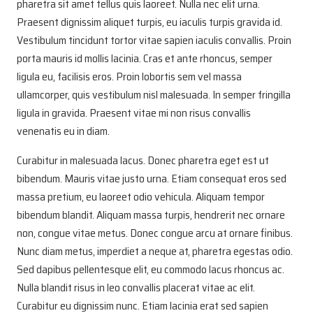
pharetra sit amet tellus quis laoreet. Nulla nec elit urna.
Praesent dignissim aliquet turpis, eu iaculis turpis gravida id.
Vestibulum tincidunt tortor vitae sapien iaculis convallis. Proin
porta mauris id mollis lacinia. Cras et ante rhoncus, semper
ligula eu, facilisis eros. Proin lobortis sem vel massa
ullamcorper, quis vestibulum nisl malesuada. In semper fringilla
ligula in gravida. Praesent vitae mi non risus convallis
venenatis eu in diam.
Curabitur in malesuada lacus. Donec pharetra eget est ut
bibendum. Mauris vitae justo urna. Etiam consequat eros sed
massa pretium, eu laoreet odio vehicula. Aliquam tempor
bibendum blandit. Aliquam massa turpis, hendrerit nec ornare
non, congue vitae metus. Donec congue arcu at ornare finibus.
Nunc diam metus, imperdiet a neque at, pharetra egestas odio.
Sed dapibus pellentesque elit, eu commodo lacus rhoncus ac.
Nulla blandit risus in leo convallis placerat vitae ac elit.
Curabitur eu dignissim nunc. Etiam lacinia erat sed sapien